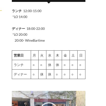
→
ランチ
12:00-15:00
*LO 14:00
ディナー
18:00-22:00
*LO 20:00
20:00- WineBartime
営業日
月
火
水
木
金
土
日
ランチ
○
○
休
休
○
○
○
ディナー
○
休
休
○
○
○
○
動
画
プ