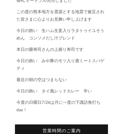
御礼 オードブル完売しました
この度の熊本地方を震源とする地震で被災され
た皆さまに心よりお見舞い申し上げます
今日の賄い 生ハム生姜入りラタトゥイユそう
めん コンソメだし汁ブレンド
本日の榮寿司さんの上握り寿司です
今日の賄い みや豚のモツ入り鹿ミートスパゲ
ティ
最近の朝の空はつまらない
今日の賄い タイ風レッドカレー 辛い
今度の日曜日7/26は月に一度の下諏訪角打ち
day！
営業時間のご案内