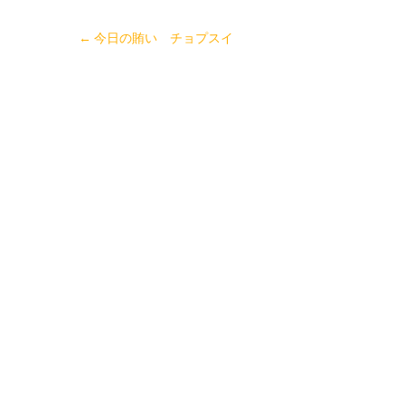
←
今日の賄い チョプスイ