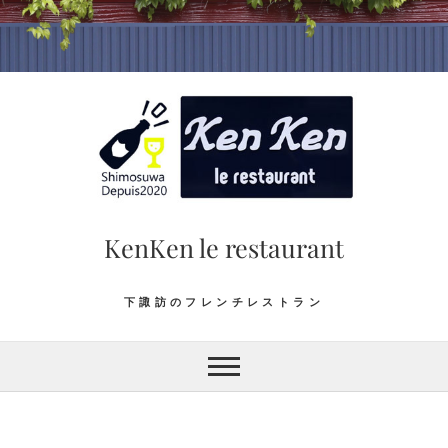
Skip
to
content
KenKen le restaurant
下諏訪のフレンチレストラン