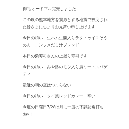
御礼 オードブル完売しました
この度の熊本地方を震源とする地震で被災され
た皆さまに心よりお見舞い申し上げます
今日の賄い 生ハム生姜入りラタトゥイユそう
めん コンソメだし汁ブレンド
本日の榮寿司さんの上握り寿司です
今日の賄い みや豚のモツ入り鹿ミートスパゲ
ティ
最近の朝の空はつまらない
今日の賄い タイ風レッドカレー 辛い
今度の日曜日7/26は月に一度の下諏訪角打ち
day！