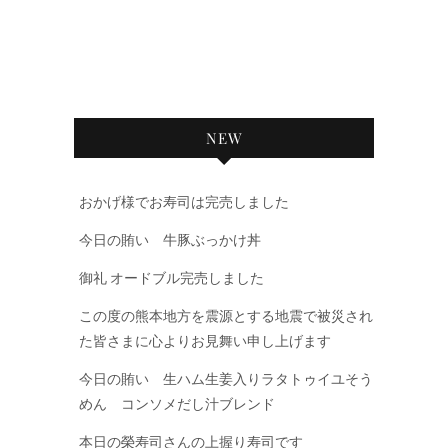
NEW
おかげ様でお寿司は完売しました
今日の賄い 牛豚ぶっかけ丼
御礼 オードブル完売しました
この度の熊本地方を震源とする地震で被災され
た皆さまに心よりお見舞い申し上げます
今日の賄い 生ハム生姜入りラタトゥイユそう
めん コンソメだし汁ブレンド
本日の榮寿司さんの上握り寿司です