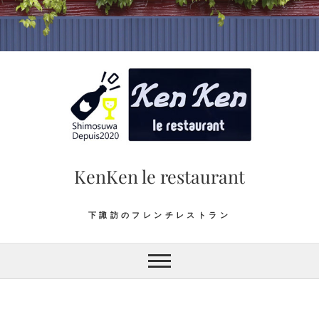
Skip
to
content
KenKen le restaurant
下諏訪のフレンチレストラン