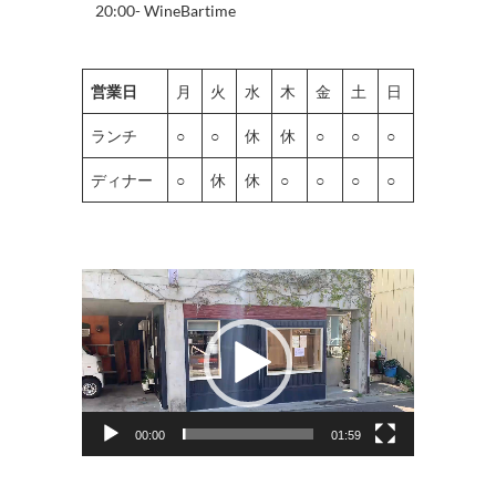
20:00- WineBartime
営業日
月
火
水
木
金
土
日
ランチ
○
○
休
休
○
○
○
ディナー
○
休
休
○
○
○
○
動
画
プ
レ
ー
ヤ
00:00
01:59
ー