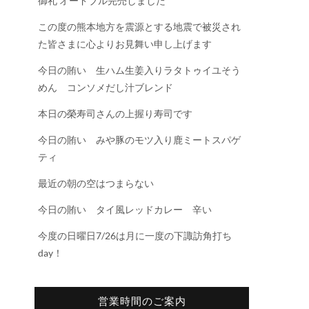
御礼 オードブル完売しました
この度の熊本地方を震源とする地震で被災され
た皆さまに心よりお見舞い申し上げます
今日の賄い 生ハム生姜入りラタトゥイユそう
めん コンソメだし汁ブレンド
本日の榮寿司さんの上握り寿司です
今日の賄い みや豚のモツ入り鹿ミートスパゲ
ティ
最近の朝の空はつまらない
今日の賄い タイ風レッドカレー 辛い
今度の日曜日7/26は月に一度の下諏訪角打ち
day！
営業時間のご案内