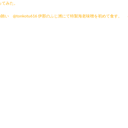
買ってみた。
賄い @tonkotu616 伊那のふじ洲にて特製海老味噌を初めて食す。