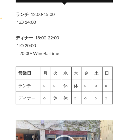
ランチ
12:00-15:00
→
*LO 14:00
ディナー
18:00-22:00
*LO 20:00
20:00- WineBartime
営業日
月
火
水
木
金
土
日
ランチ
○
○
休
休
○
○
○
ディナー
○
休
休
○
○
○
○
動
画
プ