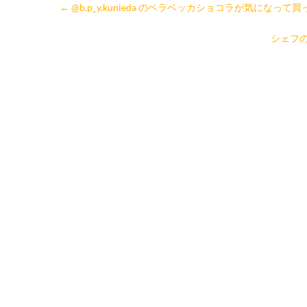
←
@b.p_y.kunieda のベラベッカショコラが気になって
シェフの