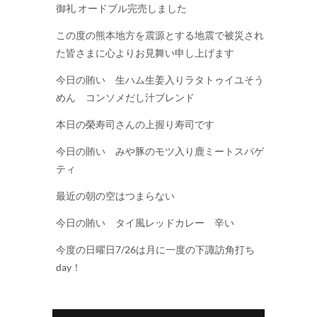
御礼 オードブル完売しました
この度の熊本地方を震源とする地震で被災され
た皆さまに心よりお見舞い申し上げます
今日の賄い 生ハム生姜入りラタトゥイユそう
めん コンソメだし汁ブレンド
本日の榮寿司さんの上握り寿司です
今日の賄い みや豚のモツ入り鹿ミートスパゲ
ティ
最近の朝の空はつまらない
今日の賄い タイ風レッドカレー 辛い
今度の日曜日7/26は月に一度の下諏訪角打ち
day！