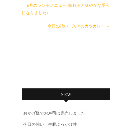
←
6月のランチメニュー: 晴れると爽やかな季節
になりました♪
今日の賄い 久々のカツカレー
→
NEW
おかげ様でお寿司は完売しました
今日の賄い 牛豚ぶっかけ丼