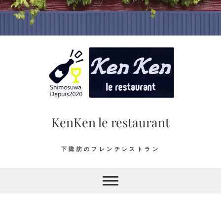
Skip
to
content
KenKen le restaurant
下諏訪のフレンチレストラン