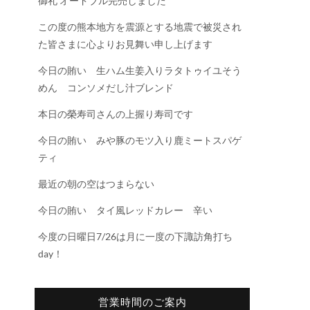
御礼 オードブル完売しました
この度の熊本地方を震源とする地震で被災され
た皆さまに心よりお見舞い申し上げます
今日の賄い 生ハム生姜入りラタトゥイユそう
めん コンソメだし汁ブレンド
本日の榮寿司さんの上握り寿司です
今日の賄い みや豚のモツ入り鹿ミートスパゲ
ティ
最近の朝の空はつまらない
今日の賄い タイ風レッドカレー 辛い
今度の日曜日7/26は月に一度の下諏訪角打ち
day！
営業時間のご案内