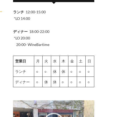
→
ランチ
12:00-15:00
*LO 14:00
ディナー
18:00-22:00
*LO 20:00
20:00- WineBartime
営業日
月
火
水
木
金
土
日
ランチ
○
○
休
休
○
○
○
ディナー
○
休
休
○
○
○
○
動
画
プ