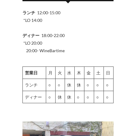
ランチ
12:00-15:00
*LO 14:00
ディナー
18:00-22:00
*LO 20:00
20:00- WineBartime
営業日
月
火
水
木
金
土
日
ランチ
○
○
休
休
○
○
○
ディナー
○
休
休
○
○
○
○
動
画