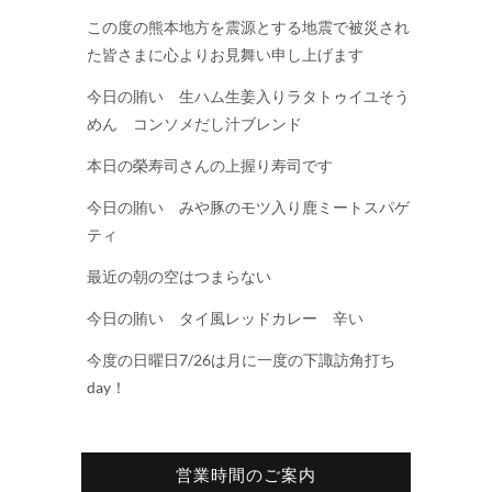
この度の熊本地方を震源とする地震で被災され
た皆さまに心よりお見舞い申し上げます
今日の賄い 生ハム生姜入りラタトゥイユそう
めん コンソメだし汁ブレンド
本日の榮寿司さんの上握り寿司です
今日の賄い みや豚のモツ入り鹿ミートスパゲ
ティ
最近の朝の空はつまらない
今日の賄い タイ風レッドカレー 辛い
今度の日曜日7/26は月に一度の下諏訪角打ち
day！
営業時間のご案内