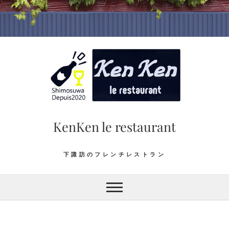
Skip
to
content
KenKen le restaurant
下諏訪のフレンチレストラン